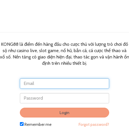
KONG88 là điểm đến hàng đầu cho cược thủ với lượng trò chơi đồ
sộ như casino live, slot game, nổ hũ, bắn cá, cá cược thể thao và
xổ số. Nền tảng có giao diện hiện đại, thao tác gọn và vận hành ổ
định trên nhiều thiết bị.
Login
Remember me
Forgot password?